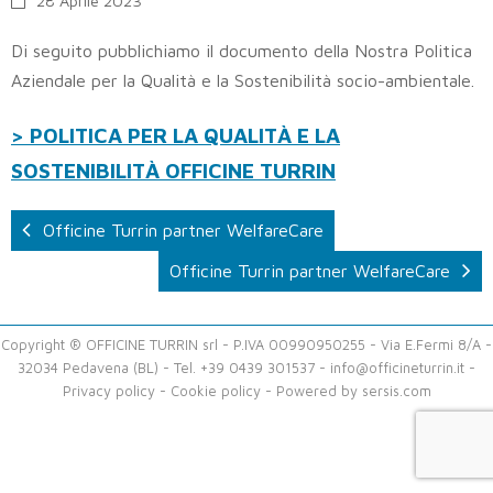
28 Aprile 2023
Di seguito pubblichiamo il documento della Nostra Politica
Aziendale per la Qualità e la Sostenibilità socio-ambientale.
> POLITICA PER LA QUALITÀ E LA
SOSTENIBILITÀ OFFICINE TURRIN
Officine Turrin partner WelfareCare
Officine Turrin partner WelfareCare
Copyright ® OFFICINE TURRIN srl - P.IVA 00990950255 - Via E.Fermi 8/A -
32034 Pedavena (BL) - Tel. +39 0439 301537 -
info@officineturrin.it
-
Privacy policy
-
Cookie policy
- Powered by
sersis.com