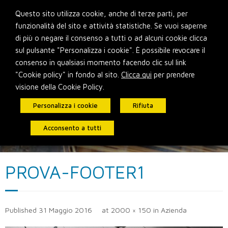
Skip
Questo sito utilizza cookie, anche di terze parti, per
to
funzionalità del sito e attività statistiche. Se vuoi saperne
content
di più o negare il consenso a tutti o ad alcuni cookie clicca
sul pulsante "Personalizza i cookie". È possibile revocare il
consenso in qualsiasi momento facendo clic sul link
"Cookie policy" in fondo al sito.
Clicca qui
per prendere
visione della Cookie Policy.
Personalizza i cookie
Rifiuta
Acconsento a tutti
PROVA-FOOTER1
Published
31 Maggio 2016
at
2000 × 150
in
Azienda