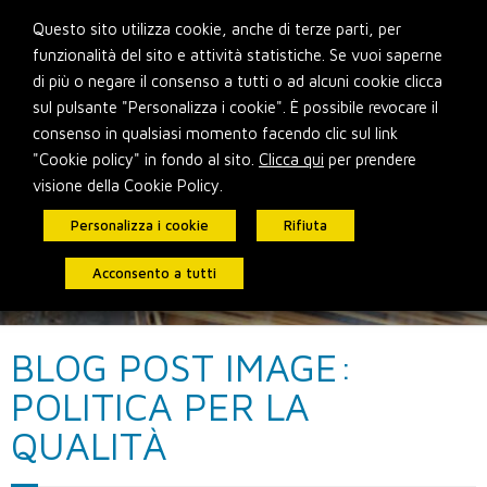
Skip
Questo sito utilizza cookie, anche di terze parti, per
to
funzionalità del sito e attività statistiche. Se vuoi saperne
content
di più o negare il consenso a tutti o ad alcuni cookie clicca
sul pulsante "Personalizza i cookie". È possibile revocare il
consenso in qualsiasi momento facendo clic sul link
"Cookie policy" in fondo al sito.
Clicca qui
per prendere
visione della Cookie Policy.
Personalizza i cookie
Rifiuta
Acconsento a tutti
BLOG POST IMAGE:
POLITICA PER LA
QUALITÀ