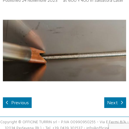
Published
24 Novembre 2023
at
600 × 400
in
Saldatura Laser
Previous
Next
Copyright ® OFFICINE TURRIN srl - P.IVA 00990950255 - Via E.Fermi 8/A -
32034 Pedavena (BL) - Tel. +39 0439 301537 -
info@officineturrin.it
-