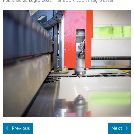
Published
28 Luglio 2022
at
600 × 500
in
Taglio Laser
Previous
Next